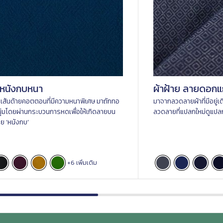
ยหนังกบหนา
ผ้าฝ้าย ลายดอกแ
าเส้นด้ายคอตตอนที่มีความหนาพิเศษ มาถักทอ
มาจากลวดลายผ้าที่มีอยู่เ
นุ่มโดยผ่านกระบวนการหดเพื่อให้เกิดลายบน
ลวดลายที่แปลกใหม่ดูแป
าย ‘หนังกบ’
+6 เพิ่มเติม