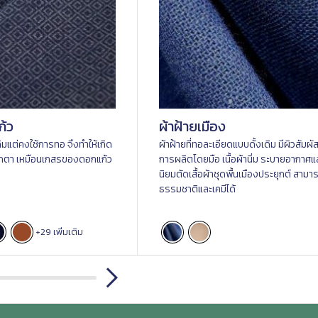
ก้ว
ผ้าฝ้ายเมือง
ดิมแต่คงใช้การทอ จึงทำให้เกิด
ผ้าฝ้ายที่ทอละเอียดแบบดั้งเดิม มีผิวสัมผัสที
ลกตา เหมือนเกสรของดอกแก้ว
การผลิตโดยมือ เนื้อผ้านิ่ม ระบายอากาศแล
นิยมตัดเสื้อผ้าชุดพื้นเมืองประยุกต์ สาม
ธรรมชาติและเคมีได้
+29 เพิ่มเติม