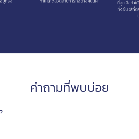
 อยู่ทรง
ทำให้เกิดลวดลายการทอต่างๆบนผ้า
ที่สูง จึงทำ
ทั้งผืน (สีที
ไ
คำถามที่พบบ่อย
ง?