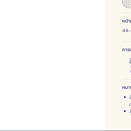
หน้า
44-4
การน
หมา