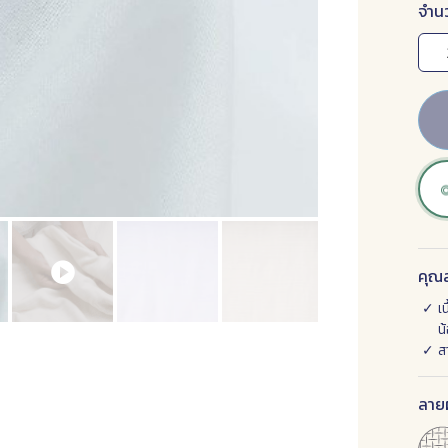
จำน
คุณส
เ
น
ส
ลายผ