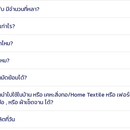
 พับ มีจำนวนกี่หลา?
เท่าไร?
กไหม?
ไหม?
มัดย้อมได้?
นำไปใช้ในบ้าน หรือ เคหะสิ่งทอ/Home Textile หรือ เฟอร์
มือ , หรือ ผ้าเช็ดจาน ได้?
ตกี่วัน