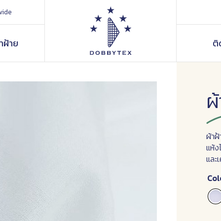
wide
้าฝ้าย
ติ
ผ้
ผ้าฝ
แห้ง
และเ
Col