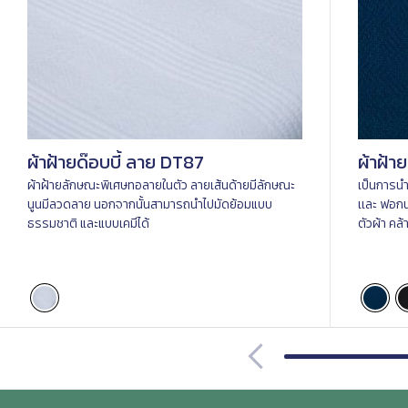
ผ้าฝ้ายด๊อบบี้ ลาย DT87
ผ้าฝ้า
ผ้าฝ้ายลักษณะพิเศษทอลายในตัว ลายเส้นด้ายมีลักษณะ
เป็นการนํ
นูนมีลวดลาย นอกจากนั้นสามารถนำไปมัดย้อมแบบ
เเละ ฟอก
ธรรมชาติ และแบบเคมีได้
ตัวผ้า คล้