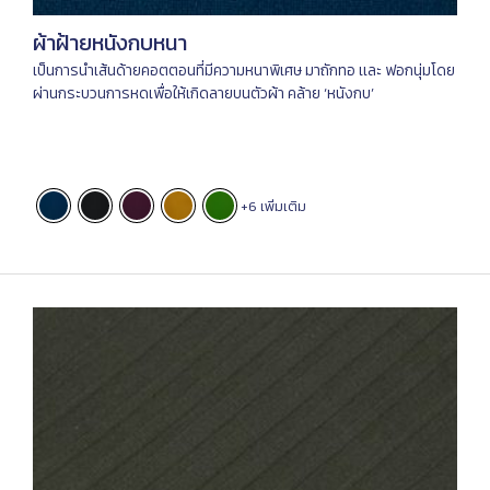
ผ้าฝ้ายหนังกบหนา
เป็นการนําเส้นด้ายคอตตอนที่มีความหนาพิเศษ มาถักทอ เเละ ฟอกนุ่มโดย
ผ่านกระบวนการหดเพื่อให้เกิดลายบนตัวผ้า คล้าย ‘หนังกบ’
+6 เพิ่มเติม