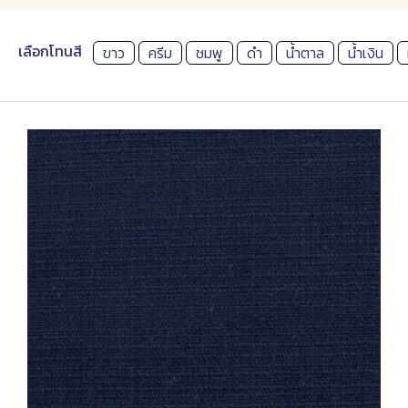
เลือกโทนสี
ขาว
ครีม
ชมพู
ดำ
น้ำตาล
น้ำเงิน