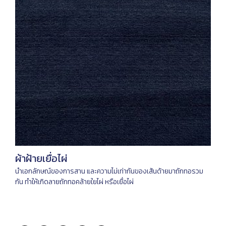
ผ้าฝ้ายเยื่อไผ่
นำเอกลักษณ์ของการสาน และความไม่เท่ากันของเส้นด้ายมาถักทอรวม
กัน ทำให้เกิดลายถักทอคล้ายใยไผ่ หรือเยื่อไผ่