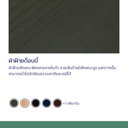
ผ้าฝ้ายด๊อบบี้
ผ้าฝ้ายลักษณะพิเศษทอลายในตัว ลายเส้นด้ายมีลักษณะนูน นอกจากนั้น
สามารถนำไปมัดย้อมธรรมชาติและเคมีได้
+7 เพิ่มเติม