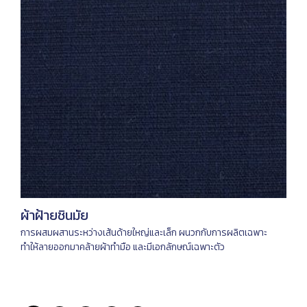
ผ้าฝ้ายชินมัย
การผสมผสานระหว่างเส้นด้ายใหญ่และเล็ก ผนวกกับการผลิตเฉพาะ
ทำให้ลายออกมาคล้ายผ้าทำมือ และมีเอกลักษณ์เฉพาะตัว