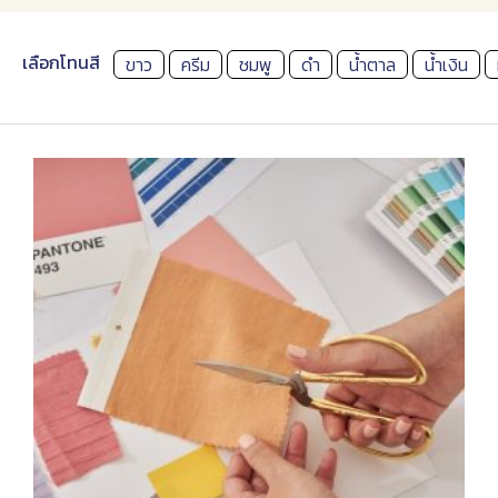
เลือกโทนสี
ขาว
ครีม
ชมพู
ดำ
น้ำตาล
น้ำเงิน