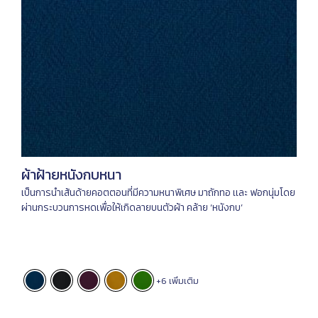
ผ้าฝ้ายหนังกบหนา
เป็นการนําเส้นด้ายคอตตอนที่มีความหนาพิเศษ มาถักทอ เเละ ฟอกนุ่มโดย
ผ่านกระบวนการหดเพื่อให้เกิดลายบนตัวผ้า คล้าย ‘หนังกบ’
+6 เพิ่มเติม