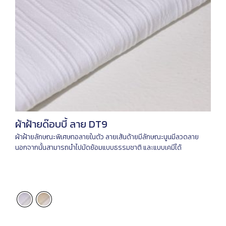
ผ้าฝ้ายด๊อบบี้ ลาย DT9
ผ้าฝ้ายลักษณะพิเศษทอลายในตัว ลายเส้นด้ายมีลักษณะนูนมีลวดลาย
นอกจากนั้นสามารถนำไปมัดย้อมแบบธรรมชาติ และแบบเคมีได้