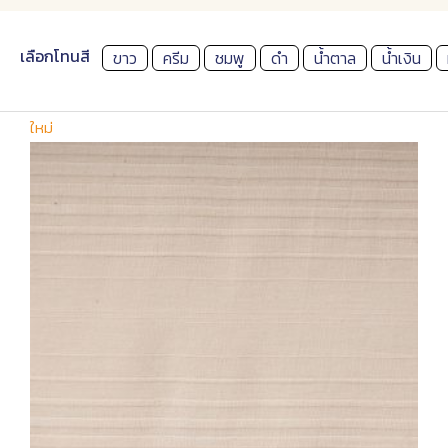
เลือกโทนสี
ขาว
ครีม
ชมพู
ดำ
น้ำตาล
น้ำเงิน
ใหม่