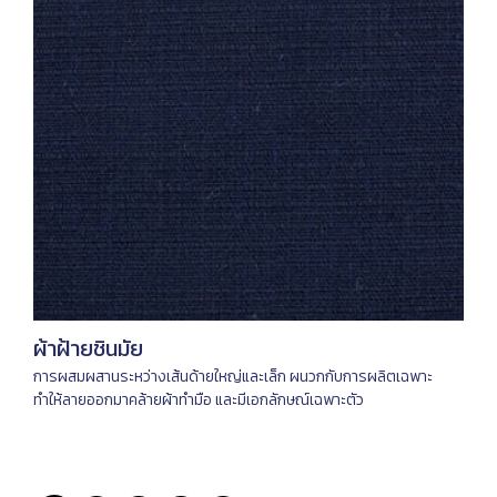
ผ้าฝ้ายชินมัย
การผสมผสานระหว่างเส้นด้ายใหญ่และเล็ก ผนวกกับการผลิตเฉพาะ
ทำให้ลายออกมาคล้ายผ้าทำมือ และมีเอกลักษณ์เฉพาะตัว