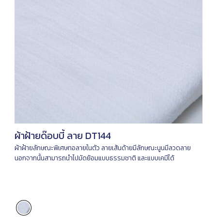
ผ้าฝ้ายด๊อบบี้ ลาย DT144
ผ้าฝ้ายลักษณะพิเศษทอลายในตัว ลายเส้นด้ายมีลักษณะนูนมีลวดลาย
นอกจากนั้นสามารถนำไปมัดย้อมแบบธรรมชาติ และแบบเคมีได้