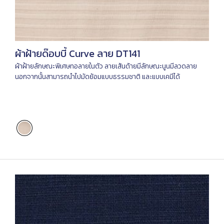
ผ้าฝ้ายด๊อบบี้ Curve ลาย DT141
ผ้าฝ้ายลักษณะพิเศษทอลายในตัว ลายเส้นด้ายมีลักษณะนูนมีลวดลาย
นอกจากนั้นสามารถนำไปมัดย้อมแบบธรรมชาติ และแบบเคมีได้