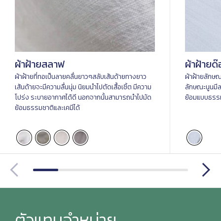
ผ้าฝ้ายสลาฟ
ผ้าฝ้ายด
ผ้าฝ้ายที่ทอเป็นลายคลื่นยาวๆสลับเส้นด้ายทางยาว
ผ้าฝ้ายลักษณ
เส้นด้ายจะมีความลื่นนุ่ม นิยมนำไปตัดเสื้อเชิ้ต มีความ
ลักษณะนูนมี
โปร่ง ระบายอากาศได้ดี นอกจากนั้นสามารถนำไปมัด
ย้อมแบบธรรม
ย้อมธรรมชาติและเคมีได้
ตัวแทนจำหน่าย