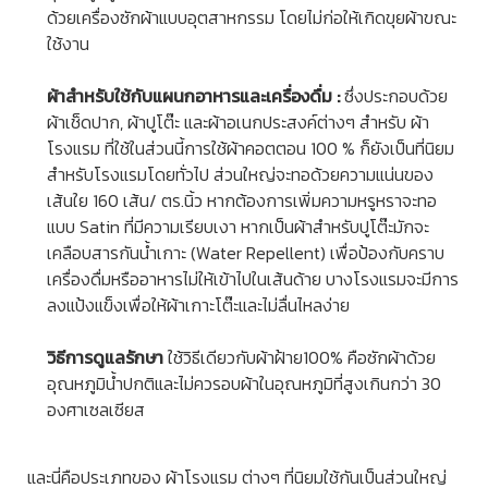
ด้วยเครื่องซักผ้าแบบอุตสาหกรรม โดยไม่ก่อให้เกิดขุยผ้าขณะ
ใช้งาน
ผ้าสำหรับใช้กับแผนกอาหารและเครื่องดื่ม :
ซึ่งประกอบด้วย
ผ้าเช็ดปาก, ผ้าปูโต๊ะ และผ้าอเนกประสงค์ต่างๆ สำหรับ
ผ้า
โรงแรม
ที่ใช้ในส่วนนี้การใช้ผ้าคอตตอน 100 % ก็ยังเป็นที่นิยม
สำหรับโรงแรมโดยทั่วไป ส่วนใหญ่จะทอด้วยความแน่นของ
เส้นใย 160 เส้น/ ตร.นิ้ว หากต้องการเพิ่มความหรูหราจะทอ
แบบ Satin ที่มีความเรียบเงา หากเป็นผ้าสำหรับปูโต๊ะมักจะ
เคลือบสารกันน้ำเกาะ (Water Repellent) เพื่อป้องกับคราบ
เครื่องดื่มหรืออาหารไม่ให้เข้าไปในเส้นด้าย บางโรงแรมจะมีการ
ลงแป้งแข็งเพื่อให้ผ้าเกาะโต๊ะและไม่ลื่นไหลง่าย
วิธีการดูแลรักษา
ใช้วิธีเดียวกับผ้าฝ้าย100% คือซักผ้าด้วย
อุณหภูมิน้ำปกติและไม่ควรอบผ้าในอุณหภูมิที่สูงเกินกว่า 30
องศาเซลเซียส
และนี่คือประเภทของ
ผ้าโรงแรม
ต่างๆ ที่นิยมใช้กันเป็นส่วนใหญ่