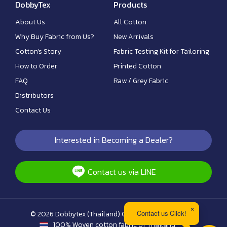
DobbyTex
Products
About Us
All Cotton
Why Buy Fabric from Us?
New Arrivals
Cotton's Story
Fabric Testing Kit for Tailoring
How to Order
Printed Cotton
FAQ
Raw / Grey Fabric
Distributors
Contact Us
Interested in Becoming a Dealer?
Contact us via LINE
Contact us Click!
© 2026 Dobbytex (Thailand) Co., Ltd. สงวนลิขสิทธิ์
100% Woven cotton fabric of Thailand