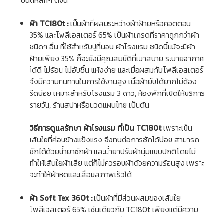
ชนิดหลักๆ ดังนี้
ผ้า TC180t :
เป็นผ้าที่ผสมระหว่างผ้าฝ้ายหรือคอตตอน
35% และโพลีเอสเตอร์ 65% เป็นผ้าเกรดที่ราคาถูกกว่าผ้า
ชนิดๆ อื่น ที่ใช้สำหรับปูที่นอน
ผ้าโรงแรม
ชนิดนี้แม้จะมีผ้า
ฝ้ายเพียง 35% ก็จะยังมีคุณสมบัติที่เบาสบาย ระบายอากาศ
ได้ดี ไม่ร้อน ไม่อับชื้น แห้งง่าย และเมื่อผสมกับโพลีเอสเตอร์
จึงมีความทนทานในการใช้งานสูง เนื้อผ้ายับได้ยากไม่ต้อง
รีดบ่อย เหมาะสำหรับโรงแรม 3 ดาว, ห้องพักที่เปิดให้บริการ
รายวัน, ร้านสปาหรือนวดแผนไทย เป็นต้น
วิธีการดูแลรักษา
ผ้าโรงแรม
ที่เป็น TC180t
เพราะเป็น
เส้นใยที่ค่อนข้างแข็งแรง จึงทนต่อการซักได้บ่อย สามารถ
ซักได้ด้วยน้ำยาซักผ้า และน้ำยาปรับผ้านุ่มแบบปกติโดยไม่
ทำให้เส้นใยผ้าเสีย แต่ก็ไม่ควรอบผ้าด้วยความร้อนสูง เพราะ
จะทำให้ผ้าหดและเสื่อมสภาพเร็วได้
ผ้า Soft Tex 360t :
เป็นผ้าที่มีส่วนผสมของเส้นใย
โพลีเอสเตอร์ 65% เช่นเดียวกับ TC180t เพียงแต่มีความ