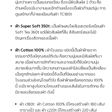
นุ่มกว่าเพราะเป็นแบบทอเรียบ ซึ่งจะมีผิวสัมผัส 2 ด้าน คือ
ด้านหนึ่งจะมีเงางามและอีกด้านหนึ่งจะเป็นผิวด้านแต่นุ่ม การ
ดูแลรักษาก็ง่ายเหมือนกันผ้า TC180t
ผ้า Super Soft 350t :
เป็นผ้าผสมโพลีเอสเตอร์เหมือนผ้า
Soft Tex 360t แต่มีผิวสัมผัสที่ลื่น สีสันสดใสและไม่มี
ปัญหาเรื่องสีตกของเนื้อผ้า
ผ้า Cotton 100% :
ผ้าโรงแรม
ชนิดนี้เป็นผ้าฝ้ายจาก
ธรรมชาติจึงมีคุณสมบัติเด่น คือความนุ่มและมีสัมผัสที่เบา
สบาย เมื่อผ่านการซักทำความสะอาดแล้วก็ยิ่งมีความนุ่ม
สบายเพิ่มมากขึ้น มีความทนทานและผ้าไม่เปลี่ยนเป็นสีเหลือง
เมื่อถูกซักบ่อยๆ ผ้าชนิดนี้จึงเป็นที่นิยมอย่างมากของ
โรงแรมส่วนใหญ่โดยทั่วไป ซึ่งผ้าฝ้ายหรือคอตตอน 100%
นี้ จะมีราคาสูงไปตามโครงสร้างของเส้นใยในการถักทอ ซึ่ง
มีรายละเอียดของผ้า ดังนี้
ผ้า c180t : ผ้า Cotton 100% มีโครงสร้างผ้า 180 เส้น/
ตารางนิ้ว และ ผ้า c220t มีโครงสร้างผ้า 220 เส้น/