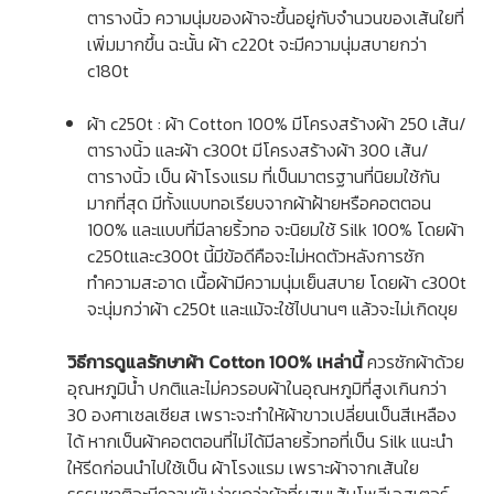
ตารางนิ้ว ความนุ่มของผ้าจะขึ้นอยู่กับจำนวนของเส้นใยที่
เพิ่มมากขึ้น ฉะนั้น ผ้า c220t จะมีความนุ่มสบายกว่า
c180t
ผ้า c250t : ผ้า Cotton 100% มีโครงสร้างผ้า 250 เส้น/
ตารางนิ้ว และผ้า c300t มีโครงสร้างผ้า 300 เส้น/
ตารางนิ้ว เป็น
ผ้าโรงแรม
ที่เป็นมาตรฐานที่นิยมใช้กัน
มากที่สุด มีทั้งแบบทอเรียบจากผ้าฝ้ายหรือคอตตอน
100% และแบบที่มีลายริ้วทอ จะนิยมใช้ Silk 100% โดยผ้า
c250tและc300t นี้มีข้อดีคือจะไม่หดตัวหลังการซัก
ทำความสะอาด เนื้อผ้ามีความนุ่มเย็นสบาย โดยผ้า c300t
จะนุ่มกว่าผ้า c250t และแม้จะใช้ไปนานๆ แล้วจะไม่เกิดขุย
วิธีการดูแลรักษาผ้า Cotton 100% เหล่านี้
ควรซักผ้าด้วย
อุณหภูมิน้ำ ปกติและไม่ควรอบผ้าในอุณหภูมิที่สูงเกินกว่า
30 องศาเซลเซียส เพราะจะทำให้ผ้าขาวเปลี่ยนเป็นสีเหลือง
ได้ หากเป็นผ้าคอตตอนที่ไม่ได้มีลายริ้วทอที่เป็น Silk แนะนำ
ให้รีดก่อนนำไปใช้เป็น
ผ้าโรงแรม
เพราะผ้าจากเส้นใย