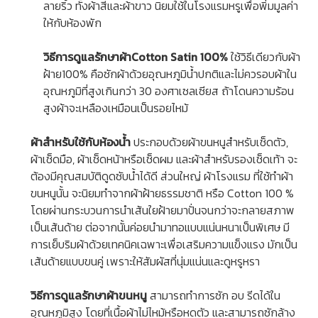
ลายริ้ว ทั้งผ้าสีและผ้าขาว นิยมใช้ในโรงแรมหรูเพื่อพิ่มมูลค่า
ให้กับห้องพัก
วิธีการดูแลรักษาผ้าCotton Satin 100%
ใช้วิธีเดียวกับผ้า
ฝ้าย100% คือซักผ้าด้วยอุณหภูมิน้ำปกติและไม่ควรอบผ้าใน
อุณหภูมิที่สูงเกินกว่า 30 องศาเซลเซียส ถ้าโดนความร้อน
สูงผ้าจะเหลืองเหมือนเป็นรอยไหม้
ผ้าสำหรับใช้กับห้องน้ำ
ประกอบด้วยผ้าขนหนูสำหรับเช็ดตัว,
ผ้าเช็ดมือ, ผ้าเช็ดหน้าหรือเช็ดผม และผ้าสำหรับรองเช็ดเท้า จะ
ต้องมีคุณสมบัติดูดซับน้ำได้ดี ส่วนใหญ่
ผ้าโรงแรม
ที่ใช้ทำผ้า
ขนหนูนั้น จะนิยมทำจากผ้าฝ้ายธรรมชาติ หรือ Cotton 100 %
โดยผ่านกระบวนการนำเส้นใยฝ้ายมาปั่นจนกว่าจะกลายสภาพ
เป็นเส้นด้าย ต่อจากนั้นค่อยนำมาทอแบบแน่นหนาเป็นพิเศษ มี
การเย็บริมผ้าด้วยเทคนิคเฉพาะเพื่อเสริมความแข็งแรง มักเป็น
เส้นด้ายแบบขนคู่ เพราะให้สัมผัสที่นุ่มแน่นและดูหรูหรา
วิธีการดูแลรักษาผ้าขนหนู
สามารถทำการซัก อบ รีดได้ใน
อุณหภูมิสูง โดยที่เนื้อผ้าไม่ไหม้หรือหดตัว และสามารถซักล้าง