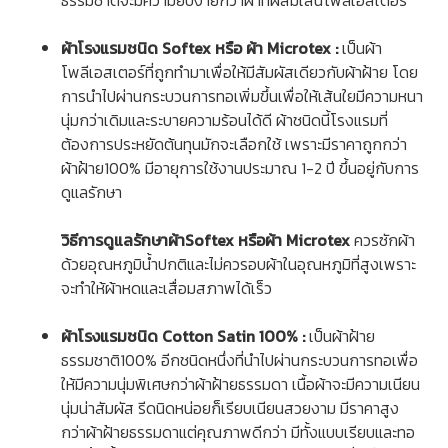
ธรรมชาติจะมีความยับง่ายกว่าผ้าที่ผสมเส้นโพลีเอสเตอร์
ผ้าโรงแรม
ชนิด Softex หรือ ผ้า Microtex :
เป็นผ้า
โพลีเอสเตอร์ที่ถูกทำมาเพื่อให้มีสัมผัสเดียวกับผ้าฝ้าย โดย
การนำไปผ่านกระบวนการทอเพิ่มขึ้นเพื่อให้เส้นใยมีความหนา
นุ่มกว่าเดิมและระบายความร้อนได้ดี ผ้าชนิดนี้โรงแรมที่
ต้องการประหยัดต้นทุนมักจะเลือกใช้ เพราะมีราคาถูกกว่า
ผ้าฝ้าย100% มีอายุการใช้งานประมาณ 1-2 ปี ขึ้นอยู่กับการ
ดูแลรักษา
วิธีการดูแลรักษาผ้าSoftex หรือผ้า Microtex
ควรซักผ้า
ด้วยอุณหภูมิน้ำปกติและไม่ควรอบผ้าในอุณหภูมิที่สูงเพราะ
จะทำให้ผ้าหดและเสื่อมสภาพได้เร็ว
ผ้าโรงแรม
ชนิด Cotton Satin 100% :
เป็นผ้าฝ้าย
ธรรมชาติ100% อีกชนิดหนึ่งที่นำไปผ่านกระบวนการทอเพื่อ
ให้มีความนุ่มพิเศษกว่าผ้าฝ้ายธรรมดา เนื้อผ้าจะมีความเนียน
นุ่มน่าสัมผัส รีดนิดหน่อยก็เรียบเนียนสวยงาม มีราคาสูง
กว่าผ้าฝ้ายธรรมดาแต่คุณภาพดีกว่า มีทั้งแบบเรียบและทอ