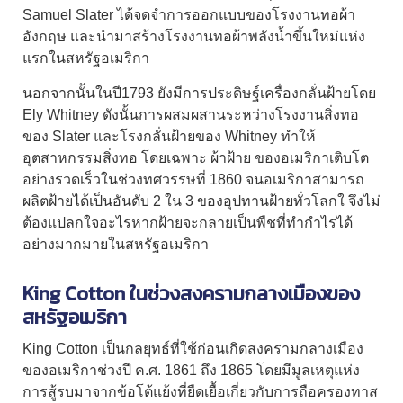
Samuel Slater ได้จดจำการออกแบบของโรงงานทอผ้า
อังกฤษ และนำมาสร้างโรงงานทอผ้าพลังน้ำขึ้นใหม่แห่ง
แรกในสหรัฐอเมริกา
นอกจากนั้นในปี1793 ยังมีการประดิษฐ์เครื่องกลั่นฝ้ายโดย
Ely Whitney ดังนั้นการผสมผสานระหว่างโรงงานสิ่งทอ
ของ Slater และโรงกลั่นฝ้ายของ Whitney ทำให้
อุตสาหกรรมสิ่งทอ โดยเฉพาะ
ผ้าฝ้าย
ของอเมริกาเติบโต
อย่างรวดเร็วในช่วงทศวรรษที่ 1860 จนอเมริกาสามารถ
ผลิตฝ้ายได้เป็นอันดับ 2 ใน 3 ของอุปทานฝ้ายทั่วโลกใ จึงไม่
ต้องแปลกใจอะไรหากฝ้ายจะกลายเป็นพืชที่ทำกำไรได้
อย่างมากมายในสหรัฐอเมริกา
King Cotton ในช่วงสงครามกลางเมืองของ
สหรัฐอเมริกา
King Cotton เป็นกลยุทธ์ที่ใช้ก่อนเกิดสงครามกลางเมือง
ของอเมริกาช่วงปี ค.ศ. 1861 ถึง 1865 โดยมีมูลเหตุแห่ง
การสู้รบมาจากข้อโต้แย้งที่ยืดเยื้อเกี่ยวกับการถือครองทาส