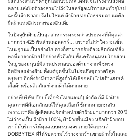
ผลิตแรงงานราคาถูกนอกประเทศได้ทัน จนโรงงานสิ่งทอ
หลายแห่งปิดตัวลงลามไปถึงในสหรัฐอเมริกาและทั่วยุโรป
ฉะนั้นผ้า Khadi จึงไม่ใช่แค่
ผ้าฝ้าย
ทอมือธรรมดา แต่คือ
ผืนผ้าแห่งอิสรภาพของอินเดีย
ในปัจจุบันฝ้ายเป็นอุตสาหกรรมระหว่างประเทศที่มีมูลค่า
มากกว่า 425 พันล้านดอลลาร์… เพราะไม่ว่าใคร ชนชั้น
ไหน ฐานะเป็นอย่างไร ต่างก็สามารถจับต้องผลิตภัณฑ์สิ่ง
ทอที่มาจากฝ้ายได้อย่างทั่วถึงกัน ทั้งเครื่องนุ่มห่มโดยส่วน
ใหญ่ของมนุษย์มีส่วนประกอบของผ้ามาจากพืชทรง
อิทธิพลอย่างฝ้าย ตั้งแต่ชุดชั้นในไปจนถึงชุดราตรีสุด
หรูหรา อีกทั้งยังมีราคาที่สูงต่ำให้เลือกหยิบไปสร้างสรรค์
เสื้อผ้าหรือผลิตภัณฑ์จากผ้าได้มากมาย
อย่างที่บริษัท ด๊อบบี้เท็กซ์ (ไทยแลนด์) จำกัด ก็มี
ผ้าฝ้าย
คุณภาพดีมีเอกลักษณ์ให้คุณเลือกใช้มากมายเช่นกัน
เพราะเราคือ ผู้ผลิตและจัดจำหน่ายผ้าฝ้ายมามากกว่า 20 ปี
ไม่ว่าจะเป็น ผ้าฝ้าย 100%, ผ้าฝ้ายพื้นเมือง หรือ
ผ้าฝ้าย
กบ
เราก็มีบริการให้คุณแบบครบวงจร ภายใต้เเบรนด์
DOBBYTEX ที่ได้รับความไว้วางจากร้านขายผ้าทั้งในและ