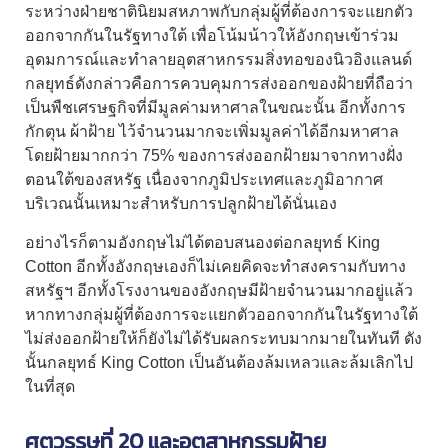
ระหว่างฝ่ายชาตินิยมสหภาพกับกลุ่มผู้ที่ต้องการจะแยกตัว
ออกจากกันในรัฐทางใต้ เพื่อโน้มน้าวให้อังกฤษเข้าร่วม
อุดมการณ์และทำลายอุตสาหกรรมสิ่งทอของนิวอิงแลนด์
กลยุทธ์ดังกล่าวคือการควบคุมการส่งออกของฝ้ายที่ถือว่า
เป็นพืชเศรษฐกิจที่มีมูลค่ามหาศาลในขณะนั้น อีกทั้งการ
กักตุน
ผ้าฝ้าย
ไว้จำนวนมากจะเพิ่มมูลค่าได้อีกมหาศาล
โดยฝ้ายมากกว่า 75% ของการส่งออกฝ้ายมาจากทางฝั่ง
ตอนใต้ของสหรัฐ เนื่องจากภูมิประเทศและภูมิอากาศ
บริเวณนั้นเหมาะสำหรับการปลูกฝ้ายได้นั่นเอง
อย่างไรก็ตามอังกฤษไม่ได้ตอบสนองต่อกลยุทธ์ King
Cotton อีกทั้งอังกฤษเองก็ไม่เคยคิดจะทำสงครามกับทาง
สหรัฐฯ อีกทั้งโรงงานของอังกฤษมีฝ้ายจำนวนมากอยู่แล้ว
หากทางกลุ่มผู้ที่ต้องการจะแยกตัวออกจากกันในรัฐทางใต้
ไม่ส่งออกฝ้ายให้ก็ยังไม่ได้รับผลกระทบมากมายในทันที ดัง
นั้นกลยุทธ์ King Cotton เป็นอันต้องล้มเหลวและล้มเลิกไป
ในที่สุด
ศตวรรษที่ 20 และอุตสาหกรรมฝ้าย