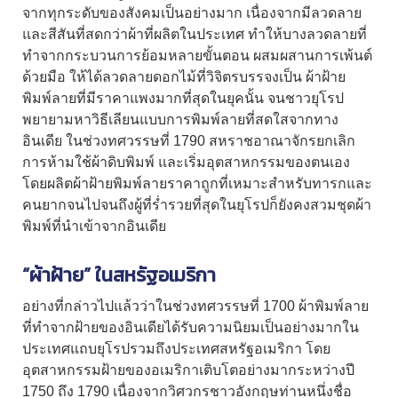
จากทุกระดับของสังคมเป็นอย่างมาก เนื่องจากมีลวดลาย
และสีสันที่สดกว่าผ้าที่ผลิตในประเทศ ทำให้บางลวดลายที่
ทำจากกระบวนการย้อมหลายขั้นตอน ผสมผสานการเพ้นต์
ด้วยมือ ให้ได้ลวดลายดอกไม้ที่วิจิตรบรรจงเป็น ผ้าฝ้าย
พิมพ์ลายที่มีราคาแพงมากที่สุดในยุคนั้น จนชาวยุโรป
พยายามหาวิธีเลียนแบบการพิมพ์ลายที่สดใสจากทาง
อินเดีย ในช่วงทศวรรษที่ 1790 สหราชอาณาจักรยกเลิก
การห้ามใช้ผ้าดิบพิมพ์ และเริ่มอุตสาหกรรมของตนเอง
โดยผลิตผ้าฝ้ายพิมพ์ลายราคาถูกที่เหมาะสำหรับทารกและ
คนยากจนไปจนถึงผู้ที่ร่ำรวยที่สุดในยุโรปก็ยังคงสวมชุดผ้า
พิมพ์ที่นำเข้าจากอินเดีย
“
ผ้าฝ้าย
” ในสหรัฐอเมริกา
อย่างที่กล่าวไปแล้วว่าในช่วงทศวรรษที่ 1700 ผ้าพิมพ์ลาย
ที่ทำจากฝ้ายของอินเดียได้รับความนิยมเป็นอย่างมากใน
ประเทศแถบยุโรปรวมถึงประเทศสหรัฐอเมริกา โดย
อุตสาหกรรมฝ้ายของอเมริกาเติบโตอย่างมากระหว่างปี
1750 ถึง 1790 เนื่องจากวิศวกรชาวอังกฤษท่านหนึ่งชื่อ