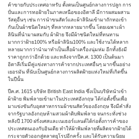
ค้าขายกับประเทศอาหรับ ตั้งตนเป็นศูนย์กลางการปลูก การ
ปั่นและการทอฝ้ายในภาคเหนือของอิตาลี มีการผสมผสาน
วัสดุอื่นๆ เช่น การนำขนสัตว์และผ้าลินินเข้ามาถักทอเข้า
กันเป็นผ้าชนิดใหม่ๆ ที่หลากหลายมากขึ้น โดยเฉพาะผ้า
ลินินที่นำมาผสมกับ ผ้าฝ้าย จึงมีผ้าชนิดใหม่ที่ทนทาน
มากกว่าฝ้าย100% หรือผ้าลินิน100% และใช้งานได้หลาก
หลายมากกว่านำมาทำเป็นเสื้อผ้าเครื่องนุ่มห่ม อีกทั้งยังมี
ราคาถูกกว่าอีกด้วย และหลังจากปีค.ศ. 1300 เป็นต้นมา
อิตาลีเริ่มมีคู่แข่งทางการค้าจากประเทศอื่นๆ มากขึ้นอย่าง
เยอรมัน ที่นับเป็นศูนย์กลางการผลิตฝ้ายแห่งใหม่ที่เกิดขึ้น
ในปีนั้น
ปีค.ศ. 1615 บริษัท British East India ซึ่งเป็นบริษัทนำเข้า
ผ้าฝ้าย
พิมพ์ลายเข้ามาในประเทศอังกฤษ ได้ก่อตั้งขึ้นเพื่อ
มาแข่งขันกับอุตสาหกรรมผ้าขนสัตว์ของอังกฤษ จึงมีคำสั่ง
จากรัฐบาลอังกฤษห้ามสวมผ้าดิบพิมพ์ลาย จนกระทั่งช่วง
หลังปี 1700 ฝรั่งเศสและเนเธอร์แลนด์ได้ก่อตั้งการค้าของ
ประเทศตนเองกับอินเดีย ทำให้ผ้าพิมพ์ลายที่ผลิตจากฝ้ายได้
กระจายตัวออกสู่ตลาดยุโรปอีกครั้ง และได้รับความนิยม