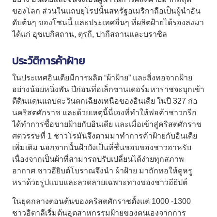
ของโลก ส่วนในแถบยุโรปนั้นสหรัฐอเมริกาถือเป็นผู้นำอัน
ดับต้นๆ ของโซนนี้ และประเทศอื่นๆ ที่ผลิตฝ้ายได้รองลงมา
ได้แก่ อุซเบกิสถาน, ตุรกี, ปากีสถานและบราซิล
ประวัติการค้าฝ้าย
ในประเทศอินเดียมีการผลิต “
ผ้าฝ้าย
” และสิ่งทอจากฝ้าย
อย่างน้อยหนึ่งพัน ปีก่อนที่อเล็กซานเดอร์มหาราชจะบุกเข้า
ตีดินแดนแถบตะวันตกเฉียงเหนือของอินเดีย ในปี 327 ก่อ
นคริสตศักราช และด้วยเหตุนี้นี่เองที่ทำให้พ่อค้าชาวกรีก
ได้ทำการซื้อขายฝ้ายกับอินเดีย และเมื่อเข้าสู่คริสตศักราช
ศตวรรษที่ 1 ชาวโรมันจึงตามมาทำการค้าฝ้ายกับอินเดีย
เพิ่มเติม นอกจากนั้นฝ้ายังเป็นที่ชื่นชอบของชาวอาหรับ
เนื่องจากเป็นผ้าที่สามารถปรับเปลี่ยนได้ง่ายทุกสภาพ
อากาศ ชาวอียิบต์โบราณจึงนำ
ผ้าฝ้าย
มาถักทอให้ดูหรู
หราด้วยรูปแบบและลวดลายเฉพาะทางของชาวอียิปต์
ในยุคกลางตอนต้นของคริสตศักราชตั้งแต่ 1000 -1300
ชาวอิตาลีเริ่มต้นอุตสาหกรรมฝ้ายของตนเองจากการ