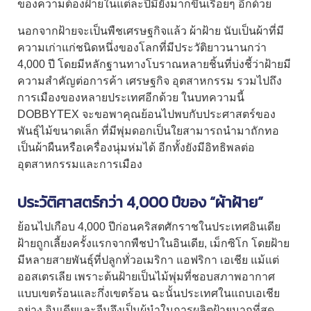
ของความต้องฝ้ายในแต่ละปีมียังมากขึ้นเรื่อยๆ อีกด้วย
นอกจากฝ้ายจะเป็นพืชเศรษฐกิจแล้ว
ผ้าฝ้าย
นับเป็นผ้าที่มี
ความเก่าแก่ชนิดหนึ่งของโลกที่มีประวัติยาวนานกว่า
4,000 ปี โดยมีหลักฐานทางโบราณหลายชิ้นที่บ่งชี้ว่าฝ้ายมี
ความสำคัญต่อการค้า เศรษฐกิจ อุตสาหกรรม รวมไปถึง
การเมืองของหลายประเทศอีกด้วย ในบทความนี้
DOBBYTEX จะขอพาคุณย้อนไปพบกับประศาสตร์ของ
พันธ์ุไม้ขนาดเล็ก ที่มีพุ่มดอกเป็นใยสามารถนำมาถักทอ
เป็นผ้าผืนหรือเครื่องนุ่มห่มได้ อีกทั้งยังมีอิทธิพลต่อ
อุตสาหกรรมและการเมือง
ประวัติศาสตร์กว่า 4,000 ปีของ “
ผ้าฝ้าย
”
ย้อนไปเกือบ 4,000 ปีก่อนคริสตศักราชในประเทศอินเดีย
ฝ้ายถูกเลี้ยงครั้งแรกจากพืชป่าในอินเดีย, เม็กซิโก โดยฝ้าย
มีหลายสายพันธุ์ที่ปลูกทั่วอเมริกา แอฟริกา เอเชีย แม้แต่
ออสเตรเลีย เพราะต้นฝ้ายเป็นไม้พุ่มที่ชอบสภาพอากาศ
แบบเขตร้อนและกึ่งเขตร้อน ฉะนั้นประเทศในแถบเอเชีย
อย่าง อินเดียและจีนจึงเป็นผู้นำในการผลิตฝ้ายมากที่สุด