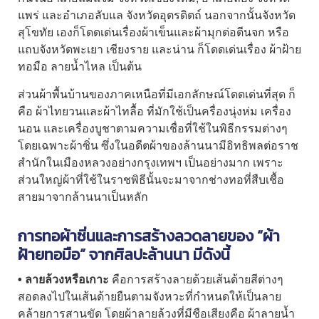
แพร่ และอำเภอลับแล จังหวัดอุตรดิตถ์ นอกจากนั้นจังหวัด
สุโขทัย เองก็โดดเด่นเรื่องผ้าเข็นและผ้ามุกต่อตีนจก หรือ
แถบจังหวัดพะเยา เชียงราย และน่าน ก็โดดเด่นเรื่อง
ผ้าฝ้าย
ทอมือ
ลายน้ำไหล เป็นต้น
ส่วนผ้าพื้นบ้านของภาคเหนือที่มีเอกลักษณ์โดดเด่นที่สุด ก็
คือ ผ้าไทยวนและผ้าไทลื้อ ที่มักใช้เป็นครื่องนุ่งห่ม เครื่อง
นอน และเครื่องบูชาตามความเชื่อที่ใช้ในพิธีกรรมต่างๆ
โดยเฉพาะผ้าซิ่น ซึ่งในอดีตผ้าของล้านนามีอิทธิพลต่อราช
สำนักในเมืองหลวงอย่างกรุงเทพฯ เป็นอย่างมาก เพราะ
ส่วนใหญ่ผ้าที่ใช้ในราชพิธีนั้นจะมาจากช่างทอที่สืบเชื้อ
สายมาจากล้านนาเป็นหลัก
การทอผ้าซิ่นและการสร้างลวดลายของ “
ผ้า
ฝ้ายทอมือ
” จากศิลปะล้านนา มีดังนี้
• ลายล้วงหรือเกาะ
คือการสร้างลายด้วยเส้นด้ายสีต่างๆ
สอดลงไปในเส้นด้ายยืนตามจังหวะที่กำหนดให้เป็นลาย
คล้ายการสานขัด โดยผ้าลายล้วงที่มีชือเสียงคือ ผ้าลายน้ำ