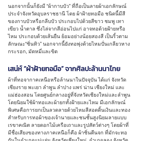
นอกจากนั้นก็ยังมี “ผ้ากาบบัว” ที่ถือเป็นลายผ้าเอกลักษณ์
ประจำจังหวัดอุบลราชธานี โดย
ผ้าฝ้ายทอมือ
ชนิดนี้มีสี
ของกาบบัวหรือกลีบบัว ประกอบไปด้วยสีขาว ชมพู เทา
เขียว น้ำตาล ซึ่งไล่จากสีอ่อนไปแก่ อาจทอด้วยฝ้ายหรือ
ไหม ประกอบด้วยเส้นยืน ย้อมอย่างน้อยสองสี เป็นริ้วตาม
ลักษณะ“ซิ่นทิว” นอกจากนี้ยังทอพุ่งด้วยไหมปั่นเกลียวหาง
กระรอก, มัดหมี่และขิด
เสน่ห์ “
ผ้าฝ้ายทอมือ
” จากศิลปะล้านนาไทย
ผ้าที่ทอจากาคเหนือหรือล้านนาในปัจจุบัน ได้แก่ จังหวัด
เชียงราย พะเยา ลำพูน ลำปาง แพร่ น่าน เชียงใหม่ และ
แม่ฮ่องสอน โดยศูนย์กลางอยู่ที่จังหวัดเชียงใหม่และลำพูน
โดยนิยมใช้ผ้าทอและผ้ายกทั้งฝ้ายและไหม มีเอกลักษณ์
พิเศษคือการยกเป็นลวดลายด้วยไหมสีสอดดิ้นเงินและทอง
สำหรับการทอผ้าของเจ้านายและชนชั้นสูงนิยมลายแบบ
เรขาคณิต ลายดอกไม้เครือเถาและรูปสัตว์ต่างๆ โดยผ้าที่
มีชื่อเสียงของทางภาคเหนือก็คือ ผ้าซิ่นตีนจก ที่มักจะทอ
กันในอำเภอแม่แจ่ม จังหวัดเชียงใหม่, อำเภอลอง จังหวัด