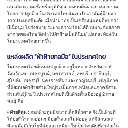
แนวคิด ความเชื่อหรือภูมิปัญญาลงบนผืนผ้าอย่างสวยงาม
โดยการปลูกฝ้ายในประเทศไทยนั้นเรารับเอาพันธุ์ฝ้ายมา
จากประเทศอินเดีย เมื่อนำมาทอเป็นเครื่องนุ่มห่มก็พบกว่า
มีเนื้อนุ่ม โปร่งสบาย ระบายความร้อนได้ดี เหมาะกับสภาพ
อากาศของไทย จึงทำให้ผ้าฝ้ายเป็นที่นิยมไปแต่ละท้องถื่น
ในประเทศไทยมากขึ้น
แหล่งผลิต “
ผ้าฝ้ายทอมือ
” ในประเทศไทย
ในประเทศไทยมีแหล่งปลูกฝ้ายอยู่ในหลายจังหวัด อาทิ
จังหวัดเลย, เพชรบูรณ์, นครสวรรค์, ลพบุรี, ปราจีนบุรี,
สุโขทัย, เพชรบุรี, นครราชสีมาและกาญจนบุรี แต่ภูมิภาค
ที่นิยมทอผ้าฝ้ายส่วนใหญ่จะเป็นภาคเหนือและภาคอีสาน
ส่วนพันธุ์ฝ้ายในประเทศไทยที่เป็นฝ้ายพื้นเมืองอยู่ 2 สาย
พันธุ์ คือ
• ฝ้ายสีตุ่น :
ดอกฝ้ายตุ่นมีขนาดเล็กสีน้ำตาล จึงเป็นฝ้ายที่
ให้ปุยสีน้ำตาลอ่อนๆ มีปุยสั้นและไม่ค่อยฟู แต่มีลักษณะ
พิเศษคือมีเส้นใยที่นุ่มและเหนียว ใช้เป็นวัตถุดิบที่สำคัญใน