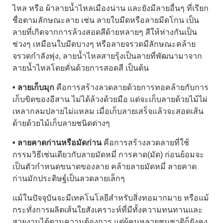
ไหล หรือ ผ้าลายน้ำไหลเมืองน่าน และยังมีลายอื่นๆ ที่เรียก
ชื่อตามลักษณะลาย เช่น ลายใบมีดหรือลายมีดโกน เป็น
ลายที่เกิดจากการล้วงสอดสีด้ายหลายๆ สีให้ห่างกันเป็น
ช่วงๆ เหมือนใบมีดบางๆ หรือลายจรวดมีลักษณะคล้าย
จรวดกำลังพุ่ง, ลายน้ำไหลสายรุ้งเป็นลายที่พัฒนามาจาก
ลายน้ำไหลโดยคั่นด้วยการสอดสี เป็นต้น
• ลายเก็บมุก
คือการสร้างลวดลายด้วยการทอคล้ายกับการ
เก็บขิดของอีสาน ไม่ได้ล้วงด้วยมือ แต่จะเก็บลายด้วยไม้ไผ่
เหลากลมปลายไม่แหลม เมื่อเก็บลายเสร็จแล้วจะสอดเส้น
ด้ายด้วยไม้เก็บลายชนิดต่างๆ
• ลายคาดก่านหรือมัดก่าน
คือการสร้างลวดลายที่ใช้
กรรมวิธีเช่นเดียวกับลายมัดหมี่ การคาด(มัด) ก่อนย้อมจะ
เป็นตัวกำหนดขนาดของลาย คล้ายลายมัดหมี่ ลายคาด
ก่านมักประดิษฐ์เป็นลวดลายเล็กๆ
แม้ในปัจจุบันจะมีเทคโนโลยีสำหรับสิ่งทอมากมาย หรือแม้
กระทั่งการผลิตเส้นใยสังเคราะห์ที่มีทั้งความทนทานและ
สวยงามได้ตามความต้องการ แต่ผู้คนหลายชนชาติก็ยังคง