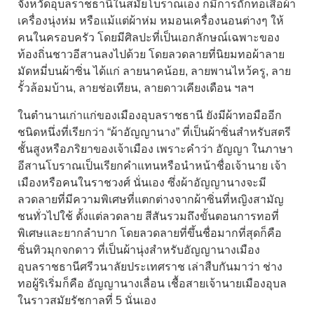
จังหวัดอุบลราชธานีในสมัยโบราณเอง ก็มีการถักทอเสื้อผ้า
เครื่องนุ่งห่ม หรือแม้แต่ผ้าห่ม หมอนเครื่องนอนต่างๆ ให้
คนในครอบครัว โดยมีศิลปะที่เป็นเอกลักษณ์เฉพาะของ
ท้องถิ่นชาวอีสานลงไปด้วย โดยลวดลายที่นิยมทอผ้าลาย
มัดหมี่บนผ้าซิ่น ได้แก่ ลายนาคน้อย, ลายพานไหว้ครู, ลาย
รั้วล้อมบ้าน, ลายช่อเทียน, ลายดาวเคียงเดือน ฯลฯ
ในตำนานเก่าแก่ของเมืองอุบลราชธานี ยังมีผ้าทอมืออีก
ชนิดหนึ่งที่เรียกว่า “ผ้าอัญญานาง” ที่เป็นผ้าซิ่นสำหรับสตรี
ชั้นสูงหรือภริยาของเจ้าเมือง เพราะคำว่า อัญญา ในภาษา
อีสานโบราณเป็นเรียกคำแทนหรือนำหน้าชื่อเจ้านาย เจ้า
เมืองหรือคนในราชวงศ์ นั่นเอง ซึ่งผ้าอัญญานางจะมี
ลวดลายที่มีความพิเศษที่แตกต่างจากผ้าซิ่นที่หญิงสามัญ
ชนทั่วไปใช้ ตั้งแต่ลวดลาย สีสันรวมถึงขั้นตอนการทอที่
พิเศษและยากลำบาก โดยลวดลายที่ขึ้นชื่อมากที่สุดก็คือ
ซิ่นทิวมุกจกดาว ที่เป็นผ้านุ่งสำหรับอัญญานางเมือง
อุบลราชธานีศรีวนาลัยประเทศราช เล่าสืบกันมาว่า ช่าง
ทอผู้ริเริ่มก็คือ อัญญานางเลื่อน เชื้อสายเจ้านายเมืองอุบล
ในราวสมัยรัชกาลที่ 5 นั่นเอง