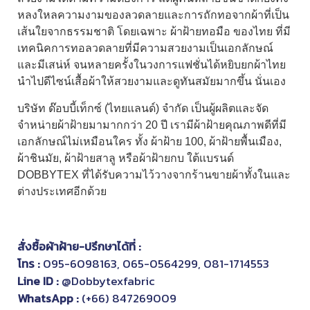
หลงใหลความงามของลวดลายและการถักทอจากผ้าที่เป็น
เส้นใยจากธรรมชาติ โดยเฉพาะ
ผ้าฝ้ายทอมือ
ของไทย ที่มี
เทคนิคการทอลวดลายที่มีความสวยงามเป็นเอกลักษณ์
และมีเสน่ห์ จนหลายครั้งในวงการแฟชั่นได้หยิบยกผ้าไทย
นำไปดีไซน์เสื้อผ้าให้สวยงามและดูทันสมัยมากขึ้น นั่นเอง
บริษัท ด๊อบบี้เท็กซ์ (ไทยแลนด์) จำกัด เป็นผู้ผลิตและจัด
จำหน่ายผ้าฝ้ายมามากกว่า 20 ปี เรามีผ้าฝ้ายคุณภาพดีที่มี
เอกลักษณ์ไม่เหมือนใคร ทั้ง ผ้าฝ้าย 100, ผ้าฝ้ายพื้นเมือง,
ผ้าชินมัย, ผ้าฝ้ายสาลู หรือผ้าฝ้ายกบ ใต้เเบรนด์
DOBBYTEX ที่ได้รับความไว้วางจากร้านขายผ้าทั้งในและ
ต่างประเทศอีกด้วย
สั่งซื้อ
ผ้าฝ้าย
-ปรึกษาได้ที่ :
โทร :
095-6098163
,
065-0564299
,
081-1714553
Line ID :
@Dobbytexfabric
WhatsApp :
(+66) 847269009