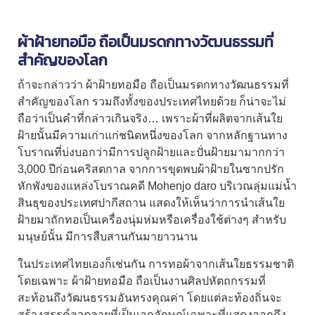
ผ้าฝ้ายทอมือ
ถือเป็นมรดกทางวัฒนธรรมที่
สำคัญของโลก
ถ้าจะกล่าวว่า
ผ้าฝ้ายทอมือ
ถือเป็นมรดกทางวัฒนธรรมที่
สำคัญของโลก รวมถึงทั้งของประเทศไทยด้วย ก็น่าจะไม่
ถือว่าเป็นคำที่กล่าวเกินจริง… เพราะผ้าที่ผลิตจากเส้นใย
ฝ้ายนั้นมีความเก่าแก่ชนิดหนึ่งของโลก จากหลักฐานทาง
โบราณที่บ่งบอกว่ามีการปลูกฝ้ายและปั่นฝ้ายมามากกว่า
3,000 ปีก่อนคริสตกาล จากการขุดพบผ้าฝ้ายในซากปรัก
หักพังของแหล่งโบราณคดี Mohenjo daro บริเวณลุ่มแม่น้ำ
สินธุของประเทศปากีสถาน แสดงให้เห็นว่าการนำเส้นใย
ฝ้ายมาถักทอเป็นเครื่องนุ่มห่มหรือเครื่องใช้ต่างๆ สำหรับ
มนุษย์นั้น มีการสืบสานกันมายาวนาน
ในประเทศไทยเองก็เช่นกัน การทอผ้าจากเส้นใยธรรมชาติ
โดยเฉพาะ
ผ้าฝ้ายทอมือ
ถือเป็นงานศิลปหัตถกรรมที่
สะท้อนถึงวัฒนธรรมอันทรงคุณค่า โดยแต่ละท้องถิ่นจะ
สร้างสรรค์ลวดลายที่เป็นเอกลักษณ์เฉพาะที่แสดงออกถึง