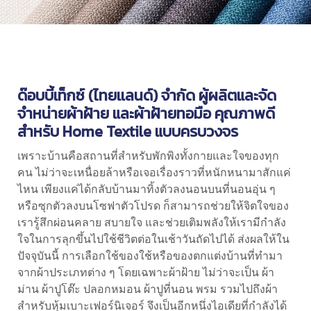
ด๊อบบี้เท็กซ์ (ไทยเเลนด์) จํากัด ผู้ผลิตและจัด
จำหน่ายผ้าฝ้าย และ
ผ้าฝ้าย
ทอมือ คุณภาพดี
สำหรับ Home Textile แบบครบวงจร
เพราะบ้านคือสถานที่สำหรับพักพิงทั้งกายและใจของทุก
คน ไม่ว่าจะเหนื่อยล้าหรือเจอเรื่องราวที่หนักหนามาสักแค่
ไหน เพียงแค่ได้กลับบ้านมาทิ้งตัวลงนอนบนที่นอนอุ่น ๆ
หรือซุกตัวลงบนโซฟาตัวโปรด ก็สามารถช่วยให้จิตใจของ
เรารู้สึกผ่อนคลาย สบายใจ และช่วยเติมพลังให้เรามีกำลัง
ใจในการลุกขึ้นไปใช้ชีวิตต่อในเช้าวันถัดไปได้ ส่งผลให้ใน
ปัจจุบันนี้ การเลือกใช้ของใช้หรือของตกแต่งบ้านที่ทำมา
จากผ้าประเภทต่าง ๆ โดยเฉพาะ
ผ้าฝ้าย
ไม่ว่าจะเป็น ผ้า
ม่าน ผ้าปูโต๊ะ ปลอกหมอน ผ้าปูที่นอน พรม รวมไปถึงผ้า
สำหรับหุ้มเบาะเฟอร์นิเจอร์ จึงเป็นอีกหนึ่งไอเดียที่กำลังได้