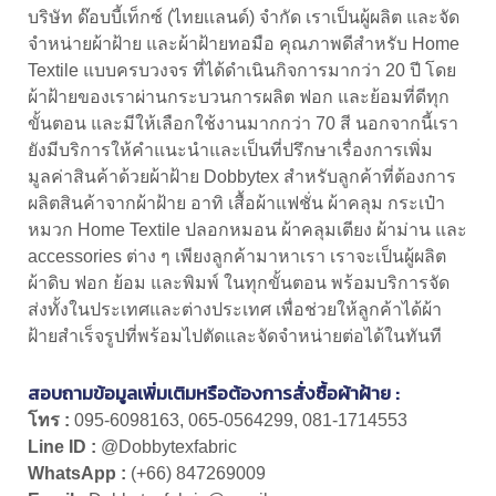
บริษัท ด๊อบบี้เท็กซ์ (ไทยเเลนด์) จํากัด เราเป็นผู้ผลิต และจัด
จำหน่าย
ผ้าฝ้าย
และ
ผ้าฝ้ายทอมือ
คุณภาพดีสำหรับ Home
Textile แบบครบวงจร ที่ได้ดำเนินกิจการมากว่า 20 ปี โดย
ผ้าฝ้าย
ของเราผ่านกระบวนการผลิต ฟอก และย้อมที่ดีทุก
ขั้นตอน และมีให้เลือกใช้งานมากกว่า 70 สี นอกจากนี้เรา
ยังมีบริการให้คำแนะนำและเป็นที่ปรึกษาเรื่องการเพิ่ม
มูลค่าสินค้าด้วย
ผ้าฝ้าย
Dobbytex สำหรับลูกค้าที่ต้องการ
ผลิตสินค้าจากผ้าฝ้าย อาทิ เสื้อผ้าแฟชั่น ผ้าคลุม กระเป๋า
หมวก Home Textile ปลอกหมอน ผ้าคลุมเตียง ผ้าม่าน และ
accessories ต่าง ๆ เพียงลูกค้ามาหาเรา เราจะเป็นผู้ผลิต
ผ้าดิบ ฟอก ย้อม และพิมพ์ ในทุกขั้นตอน พร้อมบริการจัด
ส่งทั้งในประเทศและต่างประเทศ เพื่อช่วยให้ลูกค้าได้ผ้า
ฝ้ายสำเร็จรูปที่พร้อมไปตัดและจัดจำหน่ายต่อได้ในทันที
สอบถามข้อมูลเพิ่มเติมหรือต้องการสั่งซื้อ
ผ้าฝ้าย
:
โทร :
095-6098163
,
065-0564299
,
081-1714553
Line ID :
@Dobbytexfabric
WhatsApp :
(+66) 847269009