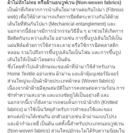
ผ้าไม่ถักไม่ทอ หรือผ้านอนวูฟเวน (Non-woven fabrics)
เป็นผ้าที่เกิดจากการนำเส้นใยมาสานต่อกันไปมา (Fibrous
web) เพื่อให้ผ้าสามารถเกิดการยึดติดระหว่างกันได้ด้วย
เส้นใยที่พันกันไปมา (Mechanical entanglement) และ
นอกจากนี้ยังอาจมีการนำกรรมวิธีอื่น ๆ มาช่วยให้เกิดการ
ยึดติดกันระหว่างเส้นใย อย่างเช่น การขึ้นรูปเส้นใยให้เป็น
แผ่นฟิล์มด้วยการใช้สารละลาย หรือใช้การฉีดพลาสติก
หลอม รวมไปถึงการขึ้นรูปเส้นใยเป็นโฟม และการขึ้นรูป
เส้นใยให้เป็นผ้าโดยตรง เป็นต้น
ซึ่งโดยทั่วไปแล้วลักษณะของผ้าที่นำมาใช้สำหรับงาน
Home Textile อย่างเช่น ผ้าม่าน และผ้าหุ้มบุเฟอร์นิเจอร์
ส่วนใหญ่จะเป็น
ผ้าฝ้าย
ประเภทผ้าทอ (Woven fabrics)
เนื่องจากผ้าฝ้ายมีคุณสมบัติในการคงทนต่อความร้อน การ
ซักทำความสะอาด และแรงขัดถูได้เป็นอย่างดี และ
นอกจากนี้เราก็ยังสามารถพบเห็นการนำผ้าถัก (Knitted
fabrics) มาใช้เป็นวัสดุสำหรับการทำของใช้และของ
ตกแต่งบ้านได้เช่นกัน ยกตัวอย่างเช่น ผ้าม่านแบบโปร่ง
และผ้ากำมะหยี่ เป็นต้น แต่ทั้งนี้สำหรับประเภทนอนวูฟเวน
(Non-woven fabrics) ส่วนใหญ่มักจะไม่ได้รับความนิยมใน