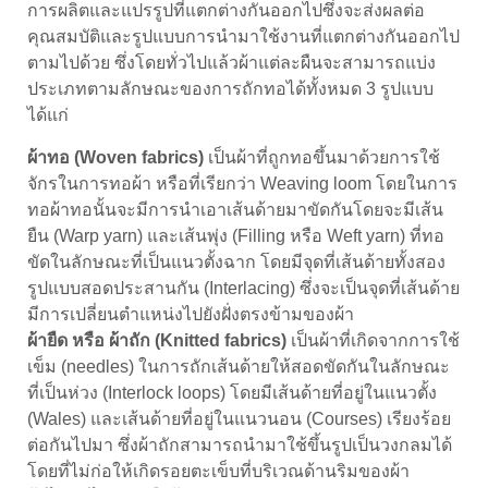
การผลิตและแปรรูปที่แตกต่างกันออกไปซึ่งจะส่งผลต่อ
คุณสมบัติและรูปแบบการนำมาใช้งานที่แตกต่างกันออกไป
ตามไปด้วย ซึ่งโดยทั่วไปแล้วผ้าแต่ละผืนจะสามารถแบ่ง
ประเภทตามลักษณะของการถักทอได้ทั้งหมด 3 รูปแบบ
ได้แก่
ผ้าทอ (Woven fabrics)
เป็นผ้าที่ถูกทอขึ้นมาด้วยการใช้
จักรในการทอผ้า หรือที่เรียกว่า Weaving loom โดยในการ
ทอผ้าทอนั้นจะมีการนำเอาเส้นด้ายมาขัดกันโดยจะมีเส้น
ยืน (Warp yarn) และเส้นพุ่ง (Filling หรือ Weft yarn) ที่ทอ
ขัดในลักษณะที่เป็นแนวตั้งฉาก โดยมีจุดที่เส้นด้ายทั้งสอง
รูปแบบสอดประสานกัน (Interlacing) ซึ่งจะเป็นจุดที่เส้นด้าย
มีการเปลี่ยนตำแหน่งไปยังฝั่งตรงข้ามของผ้า
ผ้ายืด หรือ ผ้าถัก (Knitted fabrics)
เป็นผ้าที่เกิดจากการใช้
เข็ม (needles) ในการถักเส้นด้ายให้สอดขัดกันในลักษณะ
ที่เป็นห่วง (Interlock loops) โดยมีเส้นด้ายที่อยู่ในแนวตั้ง
(Wales) และเส้นด้ายที่อยู่ในแนวนอน (Courses) เรียงร้อย
ต่อกันไปมา ซึ่งผ้าถักสามารถนำมาใช้ขึ้นรูปเป็นวงกลมได้
โดยที่ไม่ก่อให้เกิดรอยตะเข็บที่บริเวณด้านริมของผ้า